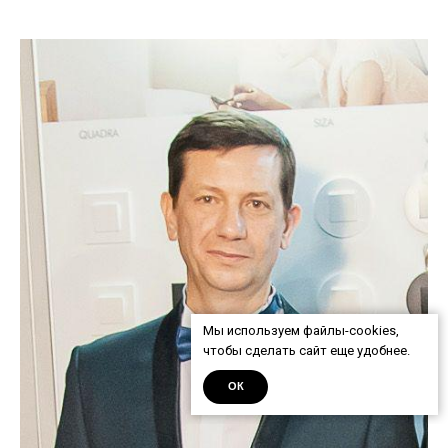
КОНТАКТЫ
канал для связи
TELEGRAM
UNIONDA@UNIONDA.RU
Мы используем файлы-cookies,
чтобы сделать сайт еще удобнее.
ОК
ИП Тюрин Евгений Александрович
ОГРНИП 317774600064350
ИНН 772374441590